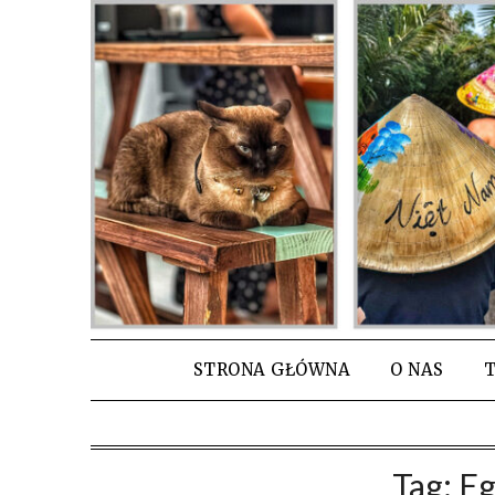
Skip
to
content
STRONA GŁÓWNA
O NAS
T
Tag:
Eg