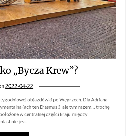
ylko „Bycza Krew”?
on
2022-04-22
utygodniowej objazdówki po Węgrzech. Dla Adriana
tymentalna (ach ten Erasmus!), ale tym razem… trochę
 położone w centralnej części kraju, między
iast nie jest…