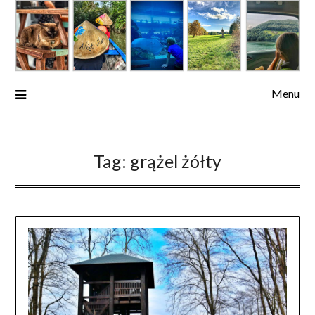
Skip
to
content
Menu
Tag:
grążel żółty