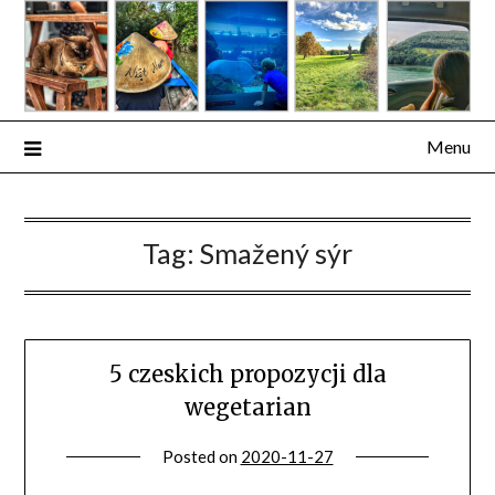
Skip
to
content
Menu
Tag:
Smažený sýr
5 czeskich propozycji dla
wegetarian
Posted on
2020-11-27