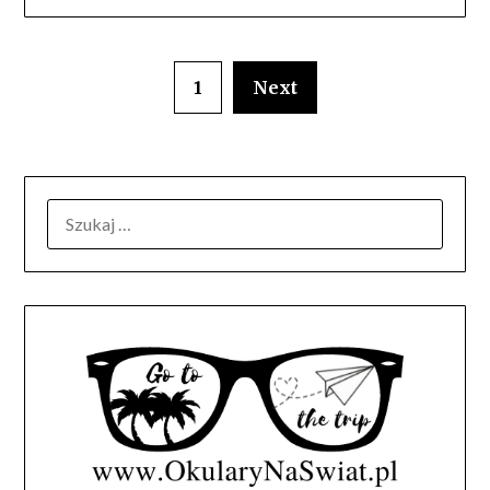
1
Next
SZUKAJ: