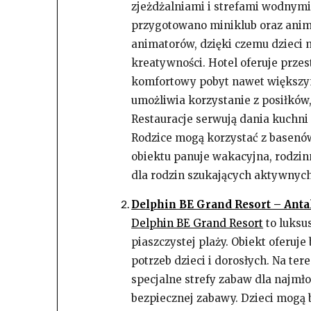
zjeżdżalniami i strefami wodnymi
przygotowano miniklub oraz anim
animatorów, dzięki czemu dzieci m
kreatywności. Hotel oferuje prze
komfortowy pobyt nawet większym
umożliwia korzystanie z posiłków,
Restauracje serwują dania kuchni
Rodzice mogą korzystać z basenów,
obiektu panuje wakacyjna, rodzi
dla rodzin szukających aktywnych
Delphin BE Grand Resort – Anta
Delphin BE Grand Resort
to luksu
piaszczystej plaży. Obiekt oferuj
potrzeb dzieci i dorosłych. Na ter
specjalne strefy zabaw dla najmł
bezpiecznej zabawy. Dzieci mogą 