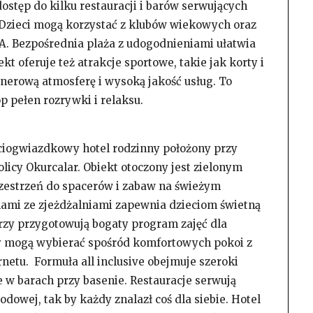
dostęp do kilku restauracji i barów serwujących
 Dzieci mogą korzystać z klubów wiekowych oraz
SPA. Bezpośrednia plaża z udogodnieniami ułatwia
t oferuje też atrakcje sportowe, takie jak korty i
lenerową atmosferę i wysoką jakość usług. To
p pełen rozrywki i relaksu.
ciogwiazdkowy hotel rodzinny położony przy
olicy Okurcalar. Obiekt otoczony jest zielonym
zestrzeń do spacerów i zabaw na świeżym
nami ze zjeżdżalniami zapewnia dzieciom świetną
rzy przygotowują bogaty program zajęć dla
y mogą wybierać spośród komfortowych pokoi z
netu. Formuła all inclusive obejmuje szeroki
e w barach przy basenie. Restauracje serwują
odowej, tak by każdy znalazł coś dla siebie. Hotel