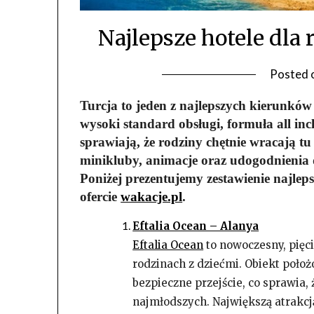
Najlepsze hotele dla 
Posted 
Turcja to jeden z najlepszych kierunków
wysoki standard obsługi, formuła all incl
sprawiają, że rodziny chętnie wracają tu
minikluby, animacje oraz udogodnienia 
Poniżej prezentujemy zestawienie najlep
ofercie
wakacje.pl
.
Eftalia Ocean – Alanya
Eftalia Ocean
to nowoczesny, pięc
rodzinach z dziećmi. Obiekt położ
bezpieczne przejście, co sprawia, 
najmłodszych. Największą atrakcj