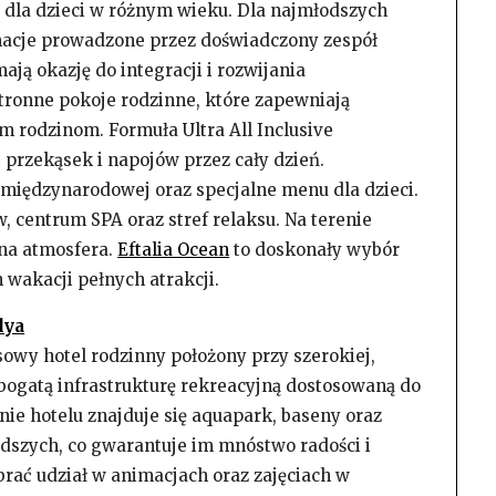
 dla dzieci w różnym wieku. Dla najmłodszych
acje prowadzone przez doświadczony zespół
ają okazję do integracji i rozwijania
stronne pokoje rodzinne, które zapewniają
 rodzinom. Formuła Ultra All Inclusive
 przekąsek i napojów przez cały dzień.
 międzynarodowej oraz specjalne menu dla dzieci.
 centrum SPA oraz stref relaksu. Na terenie
nna atmosfera.
Eftalia Ocean
to doskonały wybór
 wakacji pełnych atrakcji.
lya
sowy hotel rodzinny położony przy szerokiej,
e bogatą infrastrukturę rekreacyjną dostosowaną do
enie hotelu znajduje się aquapark, baseny oraz
odszych, co gwarantuje im mnóstwo radości i
brać udział w animacjach oraz zajęciach w