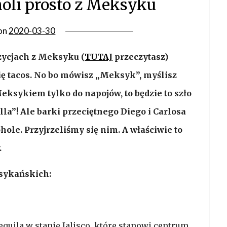
holi prosto z Meksyku
on
2020-03-30
zycjach z Meksyku (
TUTAJ
przeczytasz)
ię tacos. No bo mówisz „Meksyk”, myślisz
Meksykiem tylko do napojów, to będzie to szło
la”! Ale barki przeciętnego Diego i Carlosa
hole. Przyjrzeliśmy się nim. A właściwie to
.
ksykańskich:
uila w stanie Jalisco, które stanowi centrum