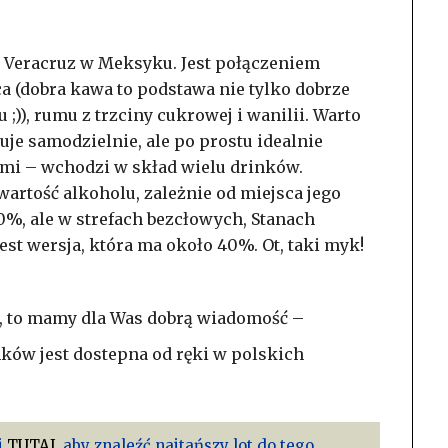
 Veracruz w Meksyku. Jest połączeniem
 (dobra kawa to podstawa nie tylko dobrze
 ;)), rumu z trzciny cukrowej i wanilii. Warto
je samodzielnie, ale po prostu idealnie
mi – wchodzi w skład wielu drinków.
awartość alkoholu, zależnie od miejsca jego
0%, ale w strefach bezcłowych, Stanach
st wersja, która ma około 40%. Ot, taki myk!
ku, to mamy dla Was dobrą wiadomość –
ów jest dostepna od ręki w polskich
j
TUTAJ
, aby znaleźć najtańszy lot do tego