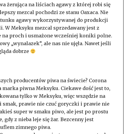
a żerująca na liściach agawy z której robi się
jlepszy mezcal pochodzi ze stanu Oaxaca. Nie
gatunku agawy wykorzystywanej do produkcji
uili. W Meksyku mezcal sprzedawany jest z
 na proch i usmażone wcześniej koniki polne.
wy „wynalazek”, ale nas nie ujęła. Nawet jeśli
ygląda dobrze
kszych producentów piwa na świecie? Corona
a marka piwna Meksyku. Ciekawe dość jest to,
elkowana tylko w Meksyku, więc wszędzie na
 smak, prawie nie czuć goryczki i prawie nie
jakieś super w smaku piwo, ale jest po prostu
 gdy z nieba leje się żar. Bezcenny jest
kuflem zimnego piwa.