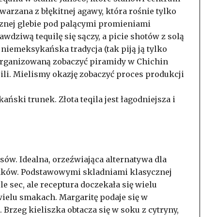
warzana z błękitnej agawy, która rośnie tylko
znej glebie pod palącymi promieniami
dziwą tequilę się sączy, a picie shotów z solą
 niemeksykańska tradycja (tak piją ją tylko
zorganizowaną zobaczyć piramidy w Chichin
quili. Mielismy okazję zobaczyć proces produkcji
ański trunek. Złota teqila jest łagodniejsza i
sów. Idealna, orzeźwiająca alternatywa dla
lonków. Podstawowymi skladniami klasycznej
ple sec, ale receptura doczekała się wielu
 wielu smakach. Margaritę podaje się w
 Brzeg kieliszka obtacza się w soku z cytryny,