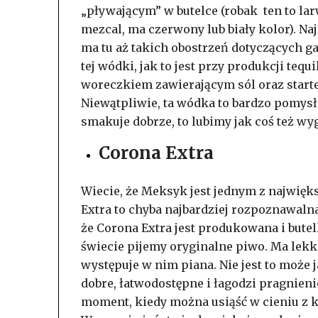
„pływającym” w butelce (robak ten to larw
mezcal, ma czerwony lub biały kolor). Na
ma tu aż takich obostrzeń dotyczących 
tej wódki, jak to jest przy produkcji teq
woreczkiem zawierającym sól oraz starte
Niewątpliwie, ta wódka to bardzo pomysło
smakuje dobrze, to lubimy jak coś też w
Corona Extra
Wiecie, że Meksyk jest jednym z najwię
Extra to chyba najbardziej rozpoznawaln
że Corona Extra jest produkowana i but
świecie pijemy oryginalne piwo. Ma lekki
występuje w nim piana. Nie jest to może 
dobre, łatwodostępne i łagodzi pragnienie,
moment, kiedy można usiąść w cieniu z 