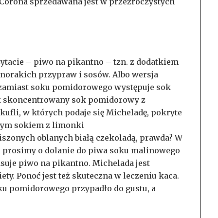
 Corona sprzedawana jest w przezroczystych
ytacie – piwo na pikantno – tzn. z dodatkiem
norakich przypraw i sosów. Albo wersja
 zamiast soku pomidorowego występuje sok
jak skoncentrowany sok pomidorowy z
ufli, w których podaje się Micheladę, pokryte
anym sokiem z limonki
szonych oblanych białą czekoladą, prawda? W
i prosimy o dolanie do piwa soku malinowego
uje piwo na pikantno. Michelada jest
ty. Ponoć jest też skuteczna w leczeniu kaca.
ku pomidorowego przypadło do gustu, a