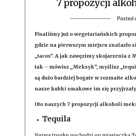
7 propozycji alko
Posted 
Pisaliśmy już o wegetariańskich propo
gdzie na pierwszym miejscu znalazło s
„tacos”. A jak zawęzimy skojarzenia z 
tak – mówisz „Meksyk”, myślisz „tequil
są dużo bardziej bogate w rozmaite alko
nasze kubki smakowe im się przyjrzały
Oto naszych 7 propozycji alkoholi me
Tequila
Nazwa trunku pochodzi on miasteczka Teq