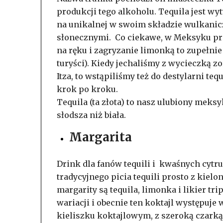
produkcji tego alkoholu. Tequila jest wyt
na unikalnej w swoim składzie wulkanic
słonecznymi. Co ciekawe, w Meksyku praw
na ręku i zagryzanie limonką to zupełnie
turyści). Kiedy jechaliśmy z wycieczką 
Itza, to wstąpiliśmy też do destylarni te
krok po kroku.
Tequila (ta złota) to nasz ulubiony meksyk
słodsza niż biała.
Margarita
Drink dla fanów tequili i kwaśnych cytru
tradycyjnego picia tequili prosto z kie
margarity są tequila, limonka i likier tri
wariacji i obecnie ten koktajl występuje
kieliszku koktajlowym, z szeroką czarką.