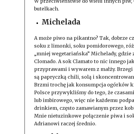
W przeciwieństwie do wielu innych piw,
butelkach.
Michelada
A może piwo na pikantno? Tak, dobrze cz
soku z limonki, soku pomidorowego, róż
„mniej wegetariańska” Michelady, gdzie
Clomado. A sok Clamato to nic innego 
przyprawami i wywarem z małży. Brzegi k
są papryczką chili, solą i skoncentrow
Brzmi trochę jak konsumpcja ogórków ki
Polsce przywykliśmy do tego, że czasam
lub imbirowego, więc nie każdemu podpas
drinkiem, często zamawianym przez kobie
Mnie nietuzinkowe połączenie piwa i so
Adrianowi raczej średnio.