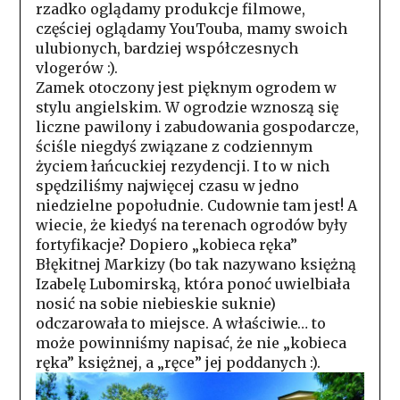
rzadko oglądamy produkcje filmowe,
częściej oglądamy YouTouba, mamy swoich
ulubionych, bardziej współczesnych
vlogerów :).
Zamek otoczony jest pięknym ogrodem w
stylu angielskim. W ogrodzie wznoszą się
liczne pawilony i zabudowania gospodarcze,
ściśle niegdyś związane z codziennym
życiem łańcuckiej rezydencji. I to w nich
spędziliśmy najwięcej czasu w jedno
niedzielne popołudnie. Cudownie tam jest! A
wiecie, że kiedyś na terenach ogrodów były
fortyfikacje? Dopiero „kobieca ręka”
Błękitnej Markizy (bo tak nazywano księżną
Izabelę Lubomirską, która ponoć uwielbiała
nosić na sobie niebieskie suknie)
odczarowała to miejsce. A właściwie… to
może powinniśmy napisać, że nie „kobieca
ręka” księżnej, a „ręce” jej poddanych :).