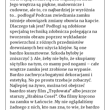
Jego wnętrza są piękne, malownicze i
cudowne, ale to, co najbardziej je wyróżnia
to… podłoga! Podczas zwiedzania zamku
istnieje obowiązek zmiany obuwia na kapcie.
Dlaczego tak jest? Podłogi są zdobione
specjalną techniką zdobnicza polegająca na
tworzeniu obrazu poprzez wykładanie
powierzchni z różnych przedmiotów
drewnianych bez użycia klejów. Są one
bardzo kunsztowne. Szkoda byłoby je
zniszczyć :). Ale, żeby nie było, że skupiamy
się tylko na tym, co mamy pod nogami – całe
wnętrze zamku jest zrobione na wypasie.
Bardzo zachwyca bogatymi dekoracjami i
estetyką. No po prostu trzeba je zobaczyć.
Najlepiej na żywo, można też obejrzeć
baardzo stary film „Trędowata” albo jeszcze
starszy „Hrabina Cosel”. Oba filmy kręcono
na zamku w Łańcucie. My nie oglądaliśmy
żadnego z nich, kto nas zna, to wie, że bardzo