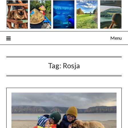
Skip
to
content
Menu
Tag:
Rosja