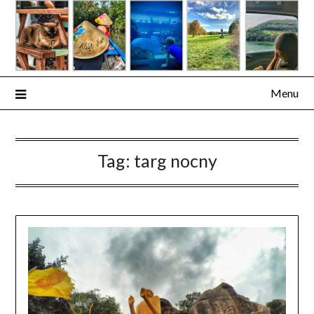
Skip
to
content
Menu
Tag:
targ nocny