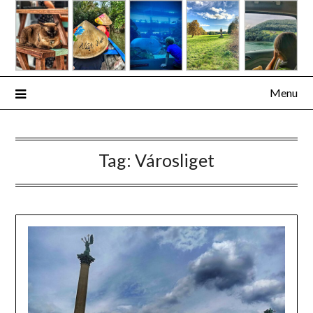
Skip
to
content
Menu
Tag:
Városliget