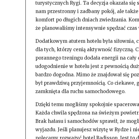
turystycznych Rygi. Ta decyzja okazała się 
nam przestronny i zadbany pokój, ale takż
komfort po długich dniach zwiedzania. Komf
że planowaliśmy intensywnie spędzać czas 
Dodatkowym atutem hotelu była siłownia, c
dla tych, którzy cenią aktywność fizyczną. C
porannego treningu dodała energii na cały
udogodnienie w hotelu jest z pewnością duż
bardzo dogodna. Mimo że znajdował się poz
był prawdziwą przyjemnością. Co ciekawe, 
zamknięta dla ruchu samochodowego.
Dzięki temu mogliśmy spokojnie spacerować
Każda chwila spędzona na świeżym powietr
Brak hałasu i samochodów sprawił, że mogl
wyjazdu. Jeśli planujesz wizytę w Rydze i n
polecamy rozważyć hotel Radisson. Jest to 