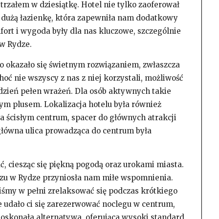
strzałem w dziesiątkę. Hotel nie tylko zaoferował
e dużą łazienkę, która zapewniła nam dodatkowy
ort i wygoda były dla nas kluczowe, szczególnie
w Rydze.
o okazało się świetnym rozwiązaniem, zwłaszcza
hoć nie wszyscy z nas z niej korzystali, możliwość
 dzień pełen wrażeń. Dla osób aktywnych takie
ym plusem. Lokalizacja hotelu była również
a ścisłym centrum, spacer do głównych atrakcji
główna ulica prowadząca do centrum była
, ciesząc się piękną pogodą oraz urokami miasta.
zu w Rydze przyniosła nam miłe wspomnienia.
iśmy w pełni zrelaksować się podczas krótkiego
ie udało ci się zarezerwować noclegu w centrum,
doskonała alternatywa, oferująca wysoki standard