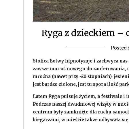
Ryga z dzieckiem – c
Posted 
Stolica Łotwy hipnotyzuje i zachwyca nas
zawsze ma coś nowego do zaoferowania, ni
mroźna (nawet przy -20 stopniach), jesie
jest bardzo zielone, jest tu spora ilość p
Latem Ryga pulsuje życiem, a festiwale i i
Podczas naszej dwudniowej wizyty w mieśc
centrum były zamknięte dla ruchu samoc
biegaczami, w mieście także odbywała si