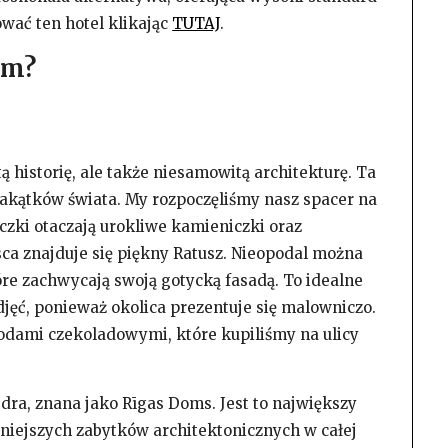
wać ten hotel klikając
TUTAJ
.
em?
ą historię, ale także niesamowitą architekturę. Ta
zakątków świata. My rozpoczęliśmy nasz spacer na
czki otaczają urokliwe kamieniczki oraz
sca znajduje się piękny Ratusz. Nieopodal można
e zachwycają swoją gotycką fasadą. To idealne
jęć, ponieważ okolica prezentuje się malowniczo.
 lodami czekoladowymi, które kupiliśmy na ulicy
dra, znana jako Rīgas Doms. Jest to największy
żniejszych zabytków architektonicznych w całej