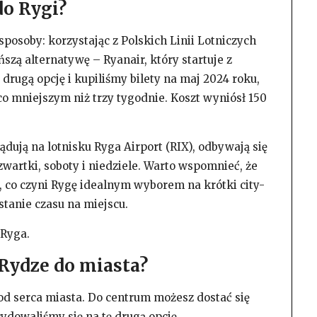
do Rygi?
osoby: korzystając z Polskich Linii Lotniczych
ańszą alternatywę – Ryanair, który startuje z
drugą opcję i kupiliśmy bilety na maj 2024 roku,
o mniejszym niż trzy tygodnie. Koszt wyniósł 150
ądują na lotnisku Ryga Airport (RIX), odbywają się
zwartki, soboty i niedziele. Warto wspomnieć, że
, co czyni Rygę idealnym wyborem na krótki city-
tanie czasu na miejscu.
-Ryga.
 Rydze do miasta?
od serca miasta. Do centrum możesz dostać się
ydowaliśmy się na tę drugą opcję.