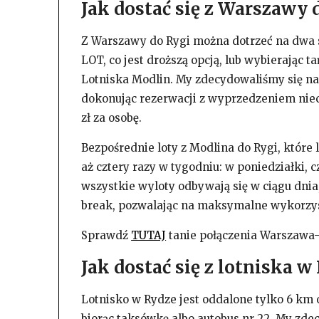
Jak dostać się z Warszawy 
Z Warszawy do Rygi można dotrzeć na dwa sp
LOT, co jest droższą opcją, lub wybierając t
Lotniska Modlin. My zdecydowaliśmy się na 
dokonując rezerwacji z wyprzedzeniem niec
zł za osobę.
Bezpośrednie loty z Modlina do Rygi, które l
aż cztery razy w tygodniu: w poniedziałki, c
wszystkie wyloty odbywają się w ciągu dnia
break, pozwalając na maksymalne wykorzys
Sprawdź
TUTAJ
tanie połączenia Warszawa
Jak dostać się z lotniska w
Lotnisko w Rydze jest oddalone tylko 6 km 
biorąc taksówkę albo autobus nr 22. My zdec