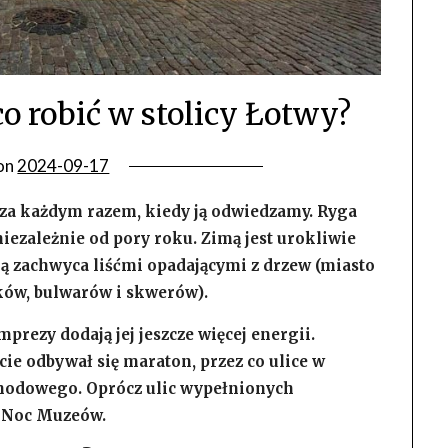
o robić w stolicy Łotwy?
on
2024-09-17
 za każdym razem, kiedy ją odwiedzamy. Ryga
ezależnie od pory roku. Zimą jest urokliwie
nią zachwyca liśćmi opadającymi z drzew (miasto
arków, bulwarów i skwerów).
mprezy dodają jej jeszcze więcej energii.
ie odbywał się maraton, przez co ulice w
hodowego. Oprócz ulic wypełnionych
ę Noc Muzeów.