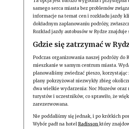
Ta opcja jest bardzo wygodna i przystępna 
samego serca miasta bez problemów związa
informacje na temat cen i rozkładu jazdy k
dokładnym zaplanowaniu podróży, zwłaszcza 
Rozkład jazdy autobusów w Rydze znajduje 
Gdzie się zatrzymać w Ryd
Podczas organizowania naszej podróży do R
mieszkanie w samym centrum miasta. Wyda
planowaliśmy zwiedzać pieszo, korzystając z
plany pokrzyżował niezwykły zbieg okolicz
dwa wielkie wydarzenia: Noc Muzeów oraz 
turystów i uczestników, co sprawiło, że wi
zarezerwowana.
Nie poddaliśmy się jednak, i po krótkich p
Wybór padł na hotel
Radisson
który znajdow