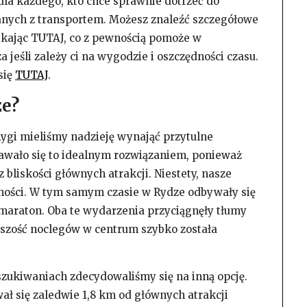
dla każdego, kto chce sprawnie dotrzeć do
nych z transportem. Możesz znaleźć szczegółowe
likając TUTAJ, co z pewnością pomoże w
jeśli zależy ci na wygodzie i oszczędności czasu.
się
TUTAJ
.
ze?
ygi mieliśmy nadzieję wynająć przytulne
wało się to idealnym rozwiązaniem, ponieważ
 bliskości głównych atrakcji. Niestety, nasze
ności. W tym samym czasie w Rydze odbywały się
maraton. Oba te wydarzenia przyciągnęły tłumy
ększość noclegów w centrum szybko została
oszukiwaniach zdecydowaliśmy się na inną opcję.
ał się zaledwie 1,8 km od głównych atrakcji