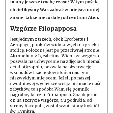
mamy jeszcze trochę czasu? W tym poście
chcielibyśmy Was zabrać w miejsca mniej
znane, także nieco dalej od centrum Aten.
Wzgórze Filopapposa
Jest jednym z trzech, obok Lycabettus i
Aeropagu, punktów widokowych na grecką
stolicę. Położone jest po przeciwnej stronie
Akropolu niż Lycabettus. Widok ze wzgórza
pozwala na uchwycenie na zdjęciach niemal
detali Akropolu, pozwala na obserwację
wschodów i zachodów słońca nad tym
niezwykłym miejscem. Jeżeli po naszej
dwudniowej wycieczce wciąż nie macie dość
zabytków, to spodoba Wam się pomnik
nagrobny ku czci Filipapposa. Znajduje się
on na szczycie wzgórza, a u podnóża, od
strony Akropolu, został wzniesiony kościół
św. Dymitra.