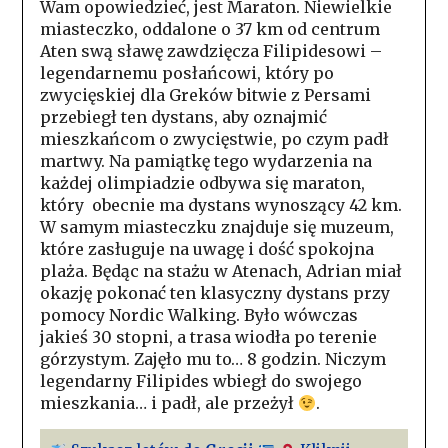
Wam opowiedzieć, jest Maraton. Niewielkie
miasteczko, oddalone o 37 km od centrum
Aten swą sławę zawdzięcza Filipidesowi –
legendarnemu posłańcowi, który po
zwycięskiej dla Greków bitwie z Persami
przebiegł ten dystans, aby oznajmić
mieszkańcom o zwycięstwie, po czym padł
martwy. Na pamiątkę tego wydarzenia na
każdej olimpiadzie odbywa się maraton,
który obecnie ma dystans wynoszący 42 km.
W samym miasteczku znajduje się muzeum,
które zasługuje na uwagę i dość spokojna
plaża. Będąc na stażu w Atenach, Adrian miał
okazję pokonać ten klasyczny dystans przy
pomocy Nordic Walking. Było wówczas
jakieś 30 stopni, a trasa wiodła po terenie
górzystym. Zajęło mu to… 8 godzin
. Niczym
legendarny Filipides wbiegł do swojego
mieszkania… i padł, ale przeżył
.