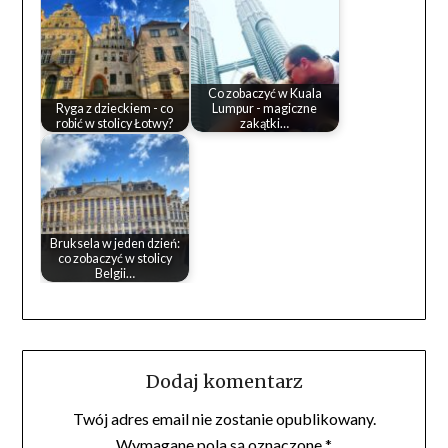
Co zobaczyć w Kuala
Ryga z dzieckiem - co
Lumpur - magiczne
robić w stolicy Łotwy?
zakątki…
Bruksela w jeden dzień:
co zobaczyć w stolicy
Belgii…
Dodaj komentarz
Twój adres email nie zostanie opublikowany.
Wymagane pola są oznaczone
*