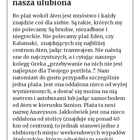
nasza ulubiona
Bo plaż wokół Aten jest mnóstwo i każdy
znajdzie coś dla siebie. Są takie, których my
nie polecamy. Są brudne, niezadbane i
niegreckie. Nie polecamy plaż Eden, czy
Kalamaki, znajdujących się najbliżej
centrum Aten, jadąc tramwajem. Nie należą
one do najczystszych, a i cytując naszego
kolegę Greka „przebywanie na nich nie jest
najlepsze dla Twojego portfela…”. Nam
natomiast do gustu przypadła szczególnie
jedna plaża. Jest ona oddalona nieco od wyżej
wymienionych, a dostać się można na nią
metrem i autobusami lub jadąc samochodem
od Aten w kierunku Sunion. Plaża ta nosi
nazwę Anavyssos. Jakkolwiek jest ona nieco
oddalona od stolicy (znajduje się ponad 40
km od centrum), to jednak stanowi jedno z
ulubionych miejsc weekendowych wypadów
Ateńczyków, którzy odnajdują tu spokój,