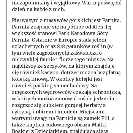
niezapomniany i wyjątkowy. Warto poświęcić
dzień na każde z nich.
Pierwszym z masywów górskich jest Parnita.
Parnita znajduje się na północ od Aten. Jej
większość stanowi Park Narodowy Góry
Parnita. Ostatnie w Europie stada jeleni
szlachetnych oraz 818 gatunków roślin (w
tym wiele zagrożonych) zaświadcza o
niezwykłej faunie i florze tego miejsca. Na
najbliższy ze szczytów, na którym znajduje
się również kasyno, dotrzeć można bezpłatną
kolejką linową. W okolicy kolejki jest
również parking samochodowy. Na
zmęczonych wędrowców czekają schroniska,
w których można zamówić coś do jedzenia i
rozgrzać się kubkiem gorącej herbaty z
cytryną, imbirem i miodem. Miejscami
wartymi uwagi na Parnicie są zamek Fili, a
także kaplica cudownego obrazu Matki
Boskiej z Dzieciątkiem, znajdująca się w